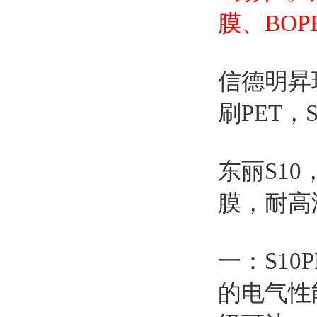
膜、BO
信德明昇现
刷PET，
东丽S10
膜，耐高温
一：S1
的电气性能