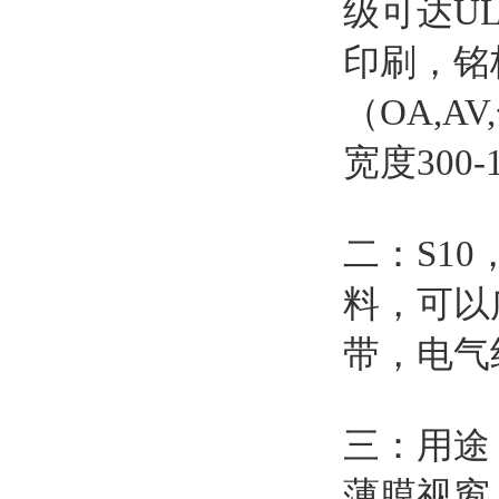
级可达UL
印刷，铭
（OA,A
宽度300-
二：S1
料，可以
带，电气
三：用途
薄膜视窗