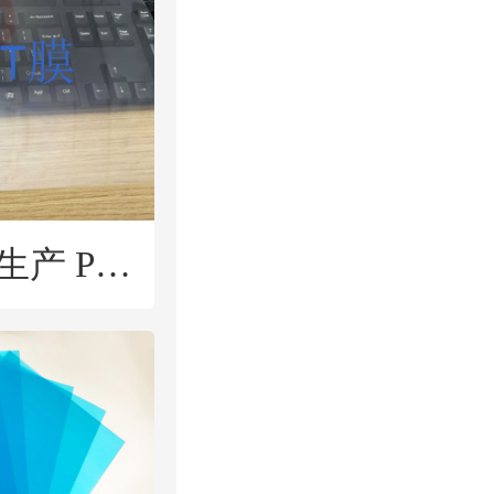
信德明昇专业生产 PET防雾膜 高清 环保 防起雾 防雾透明片材卷材