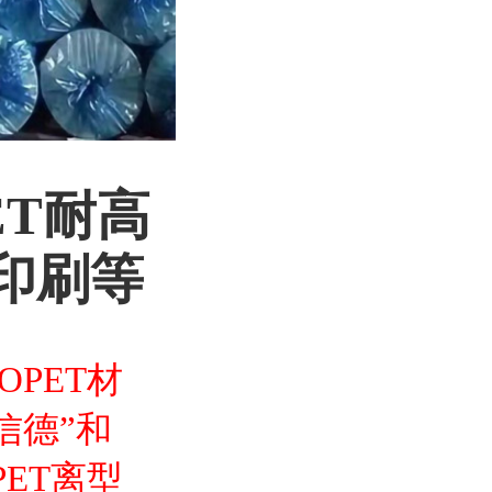
ET耐高
印刷等
PET材
信德”和
PET离型