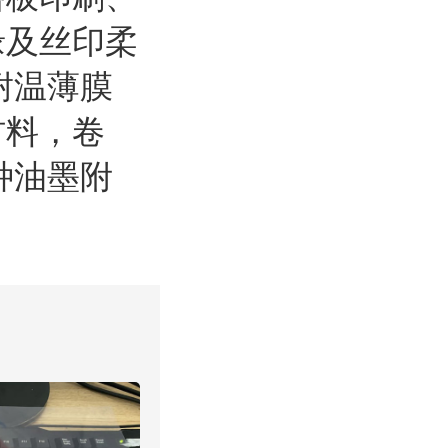
缘及丝印柔
耐温薄膜
材料，卷
种油墨附