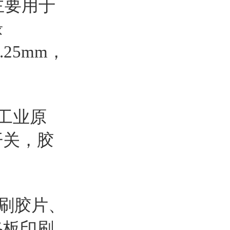
，主要用于
缘
.25mm，
工业原
开关，胶
印刷胶片、
路板印刷、