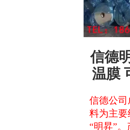
信德明
温膜
信德公司成
料为主要
“明昇”。